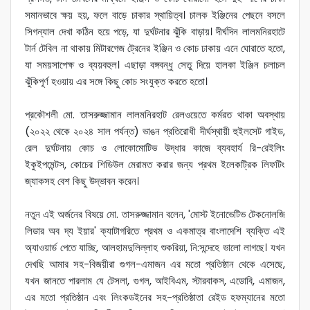
সমানভাবে ক্ষয় হয়, ফলে বাড়ে চাকার স্থায়িত্ব। চালক ইঞ্জিনের পেছনে বসলে
সিগন্যাল দেখা কঠিন হয়ে পড়ে, যা দুর্ঘটনার ঝুঁকি বাড়ায়। দীর্ঘদিন লালমনিরহাটে
টার্ন টেবিল না থাকায় মিটারগেজ ট্রেনের ইঞ্জিন ও কোচ ঢাকায় এনে ঘোরাতে হতো,
যা সময়সাপেক্ষ ও ব্যয়বহুল। এছাড়া বঙ্গবন্ধু সেতু দিয়ে হালকা ইঞ্জিন চলাচল
ঝুঁকিপূর্ণ হওয়ায় এর সঙ্গে কিছু কোচ সংযুক্ত করতে হতো।
প্রকৌশলী মো. তাসরুজ্জামান লালমনিরহাট রেলওয়েতে কর্মরত থাকা অবস্থায়
(২০২২ থেকে ২০২৪ সাল পর্যন্ত) ভাঙন প্রতিরোধী দীর্ঘস্থায়ী হুইলসেট গাইড,
রেল দুর্ঘটনায় কোচ ও লোকোমোটিভ উদ্ধার কাজে ব্যবহার্য রি-রেইলিং
ইকুইপমেন্টস, কোচের শিডিউল মেরামত করার জন্য প্রথম ইলেকট্রিক লিফটিং
জ্যাকসহ বেশ কিছু উদ্ভাবন করেন।
নতুন এই অর্জনের বিষয়ে মো. তাসরুজ্জামান বলেন, 'মোস্ট ইনোভেটিভ টেকনোলজি
লিডার অব দ্য ইয়ার' ক্যাটাগরিতে প্রথম ও একমাত্র বাংলাদেশি ব্যক্তি এই
অ্যাওয়ার্ড পেতে যাচ্ছি, আলহামদুলিল্লাহ শুকরিয়া, নি:সন্দেহে ভালো লাগছে। যখন
দেখছি আমার সহ-বিজয়ীরা গুগল-এমাজন এর মতো প্রতিষ্ঠান থেকে এসেছে,
যখন জানতে পারলাম যে টেসলা, গুগল, আইবিএম, স্টারবাকস, এডোবি, এমাজন,
এর মতো প্রতিষ্ঠান এবং লিংকডইনের সহ-প্রতিষ্ঠাতা রেইড হফম্যানের মতো