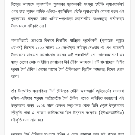
বিশ্বের অন্যতম ব্যবসায়িক পুরস্কার প্রদানকারী সংস্থা ‘স্টেভি অ্যাওয়ার্ডস’।
এবার তারা দ্বাদশ বার্ষিক এশিয়া-প্যাসিফিক স্টেভি অ্যাওয়ার্ডস ঘোষণা করল এই
পুরস্কারের মাধ্যমে তারা এশিয়া-প্রশান্ত মহাসাগরীয় অঞ্চলজুড়ে কর্মক্ষেত্রে
উদ্ভাবনকে স্বীকৃতি দেয়।
লালমনিরহাট রেলওয়ে বিভাগে বিভাগীয় যান্ত্রিক প্রকৌশলী (ক্যারেজ অ্যান্ড
ওয়াগন) হিসেবে ২০২২ সালের ১২ সেপ্টেম্বর দায়িত্ব নেওয়ার পর বেশ কয়েকটি
উদ্ভাবনের মাধ্যমে আলোচনায় আসেন এই প্রকৌশলী মো. তাসরুজ্জামান। এর
মধ্যে রেলের কোচ ও ইঞ্জিন ঘোরানোর টার্ন টেবিল অন্যতম। এটি বাংলাদেশে নির্মিত
প্রথম টার্ন টেবিল। দেশের আগের টার্ন টেবিলগুলো ব্রিটিশ আমলের, বিদেশ থেকে
আনা।
তাঁর উদ্ভাবিত স্বয়ংক্রিয় টার্ন টেবিলকে স্টেভি অ্যাওয়ার্ড জুরিবোর্ডের সদস্যরা
দক্ষিণ-এশিয়ার ‘প্রথম অটোমেটেড টার্ন টেবিল’ বলেও অভিহিত করেছেন। এই
উদ্ভাবনের জন্য ২০২৪ সালে রেলপথ মন্ত্রণালয় থেকে তিনি শ্রেষ্ঠ উদ্ভাবকের
স্বীকৃতি পান। এ কারণে জাতিসংঘের শিল্প উন্নয়ন সংস্থার (ইউএনআইডিও)
স্বীকৃতি সনদ লাভ করে।
প্রসঙ্গত, টার্ন টেবিলের মাধ্যমে ইঞ্জিন ও কোচ ঘোরানো হলে দুই পাশের চাকা