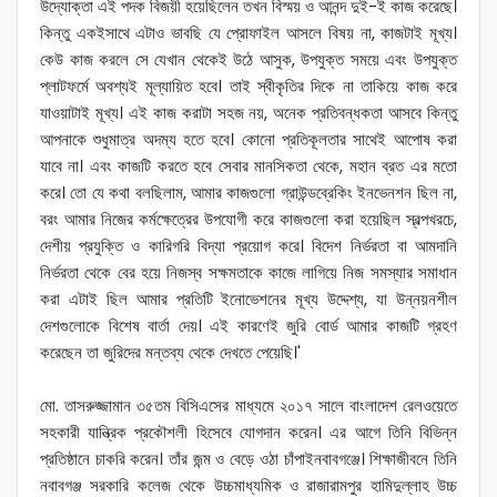
উদ্যোক্তা এই পদক বিজয়ী হয়েছিলেন তখন বিস্ময় ও আনন্দ দুই-ই কাজ করেছে।
কিন্তু একইসাথে এটাও ভাবছি যে প্রোফাইল আসলে বিষয় না, কাজটাই মূখ্য।
কেউ কাজ করলে সে যেখান থেকেই উঠে আসুক, উপযুক্ত সময়ে এবং উপযুক্ত
প্লাটফর্মে অবশ্যই মূল্যায়িত হবে। তাই স্বীকৃতির দিকে না তাকিয়ে কাজ করে
যাওয়াটাই মূখ্য। এই কাজ করাটা সহজ নয়, অনেক প্রতিবন্ধকতা আসবে কিন্তু
আপনাকে শুধুমাত্র অদম্য হতে হবে। কোনো প্রতিকূলতার সাথেই আপোষ করা
যাবে না। এবং কাজটি করতে হবে সেবার মানসিকতা থেকে, মহান ব্রত এর মতো
করে। তো যে কথা বলছিলাম, আমার কাজগুলো গ্রাউন্ডব্রেকিং ইনভেনশন ছিল না,
বরং আমার নিজের কর্মক্ষেত্রের উপযোগী করে কাজগুলো করা হয়েছিল স্বল্পখরচে,
দেশীয় প্রযুক্তি ও কারিগরি বিদ্যা প্রয়োগ করে। বিদেশ নির্ভরতা বা আমদানি
নির্ভরতা থেকে বের হয়ে নিজস্ব সক্ষমতাকে কাজে লাগিয়ে নিজ সমস্যার সমাধান
করা এটাই ছিল আমার প্রতিটি ইনোভেশনের মূখ্য উদ্দেশ্য, যা উন্নয়নশীল
দেশগুলোকে বিশেষ বার্তা দেয়। এই কারণেই জুরি বোর্ড আমার কাজটি গ্রহণ
করেছেন তা জুরিদের মন্তব্য থেকে দেখতে পেয়েছি।'
মো. তাসরুজ্জামান ৩৫তম বিসিএসের মাধ্যমে ২০১৭ সালে বাংলাদেশ রেলওয়েতে
সহকারী যান্ত্রিক প্রকৌশলী হিসেবে যোগদান করেন। এর আগে তিনি বিভিন্ন
প্রতিষ্ঠানে চাকরি করেন। তাঁর জন্ম ও বেড়ে ওঠা চাঁপাইনবাবগঞ্জে। শিক্ষাজীবনে তিনি
নবাবগঞ্জ সরকারি কলেজ থেকে উচ্চমাধ্যমিক ও রাজারামপুর হামিদুল্লাহ উচ্চ