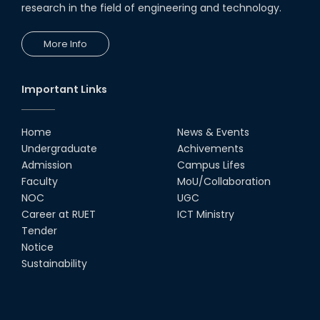
Transceivers"
research in the field of engineering and technology.
24th Oct, 25
PUBG Mobile WOW Creators
More Info
Workshop by RUET Computing
Society
18th Oct, 25
Important Links
RUET Vice-Chancellor
Congratulates ‘Team Crack
Platoon’ for Achieving Success
Home
News & Events
on the World Stage
Undergraduate
Achivements
22nd Sep, 25
Admission
Campus Lifes
MTE Career Club Execuitve
Faculty
MoU/Collaboration
Committee 2024-2025
NOC
UGC
14th Sep, 25
Career at RUET
ICT Ministry
Tender
Notice
Study Tour at Katakhali 50MW
Peaking Power Plant
Sustainability
20th Aug, 25