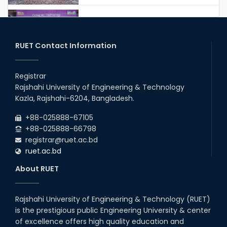
Congratulations to Our Proud
Achievers!
20th Oct, 25
RUET Contact Information
Congratulations on an Insightful
Talk on Hollow Core Fiber
Registrar
Breakthroughs
Rajshahi University of Engineering & Technology
17th Dec, 25
Kazla, Rajshahi-6204, Bangladesh.
Career Development Session
+88-025888-67105
with Japanese Industry Leader
Engages Final-Year Students
+88-025888-66798
registrar@ruet.ac.bd
16th Oct, 25
ruet.ac.bd
RUET CSE Department hosts
day-long workshop to promote
About RUET
inclusive technology
development
08th Nov, 25
Rajshahi University of Engineering & Technology (RUET)
Seminar on " Milimeter Wave
is the prestigious public Engineering University & center
System and Circuit Design for
Highly Integrated RADAR
of excellence offers high quality education and